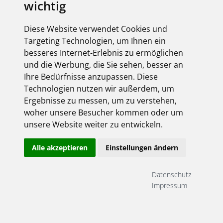
wichtig
Diese Website verwendet Cookies und
Targeting Technologien, um Ihnen ein
besseres Internet-Erlebnis zu ermöglichen
und die Werbung, die Sie sehen, besser an
Angemeldet bleiben
Ihre Bedürfnisse anzupassen. Diese
Jetzt registrieren!
Passwort vergessen?
Technologien nutzen wir außerdem, um
Ergebnisse zu messen, um zu verstehen,
woher unsere Besucher kommen oder um
unsere Website weiter zu entwickeln.
elektroforum 2.2025
Ihr Elektro-Magazin
Alle akzeptieren
Einstellungen ändern
Das Forum für Industrie,
Dienstleister & Institutionen
Inklusive aller FEGIME
Datenschutz
Großhändler auf einen Blick!
Impressum