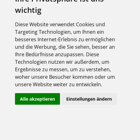
den Markt bestimmen.
wichtig
Tauchen Sie ein in die Welt unserer Lieferanten
und erleben Sie wegweisende Produkte, starke
Diese Website verwendet Cookies und
Ideen und zukunftsorientierte Technologien. Von
Targeting Technologien, um Ihnen ein
Smart Buildings über energieeffiziente
Beleuchtung bis hin zu intelligenten Steuerungs-
besseres Internet-Erlebnis zu ermöglichen
und Vernetzungslösungen – hier finden Sie
und die Werbung, die Sie sehen, besser an
Inspirationen, die Ihr Geschäft nachhaltig
Ihre Bedürfnisse anzupassen. Diese
voranbringen.
Technologien nutzen wir außerdem, um
Als starker Partner an Ihrer Seite begleiten wir Sie
Ergebnisse zu messen, um zu verstehen,
dabei zuverlässig und kompetent. Wir
woher unsere Besucher kommen oder um
unterstützen Sie mit umfassenden Service- und
unsere Website weiter zu entwickeln.
Dienstleistungen sowie persönlicher Beratung
rund um alle Produktbereiche – praxisnah,
Alle akzeptieren
Einstellungen ändern
lösungsorientiert und auf Ihre Anforderungen
abgestimmt.
Jetzt entdecken, was möglich ist!
Erkunden Sie jetzt die Innovationen unserer
Lieferanten zur
Light + Building
und lassen Sie
sich von spannenden Themen und